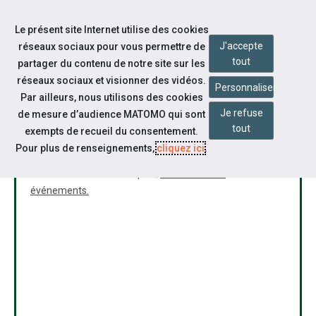
Accéder à notre page Linkedin
Aller à la navigation
Le présent site Internet utilise des cookies
Aller au contenu
J'accepte
réseaux sociaux pour vous permettre de
tout
partager du contenu de notre site sur les
réseaux sociaux et visionner des vidéos.
Personnaliser
Par ailleurs, nous utilisons des cookies
Je refuse
de mesure d’audience MATOMO qui sont
tout
exempts de recueil du consentement.
Désolé
Pour plus de renseignements,
cliquez ici
.
Cet événement n'existe plus,
Retournez aux
événements.