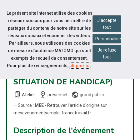
Accéder à notre page Linkedin
Aller à la navigation
Le présent site Internet utilise des cookies
Aller au contenu
J'accepte
réseaux sociaux pour vous permettre de
tout
partager du contenu de notre site sur les
réseaux sociaux et visionner des vidéos.
Personnaliser
Par ailleurs, nous utilisons des cookies
Je refuse
de mesure d’audience MATOMO qui sont
OFFRE DE SERVICE FRANCE
tout
exempts de recueil du consentement.
TRAVAIL/CAP EMPLOI (POUR
Pour plus de renseignements,
cliquez ici
.
LES PERSONNES EN
SITUATION DE HANDICAP)
bookmarks
nest_cam_indoor
public
Atelier
présentiel
grand public
— Source :
MEE
- Retrouver l'article d'origine sur
mesevenementsemploi.francetravail.fr
Description de l'événement