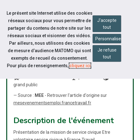
Accéder à notre page Linkedin
Aller à la navigation
Le présent site Internet utilise des cookies
Aller au contenu
J'accepte
réseaux sociaux pour vous permettre de
tout
partager du contenu de notre site sur les
réseaux sociaux et visionner des vidéos.
Personnaliser
Par ailleurs, nous utilisons des cookies
Je refuse
de mesure d’audience MATOMO qui sont
LE SERVICE CIVIQUE
tout
exempts de recueil du consentement.
DEVENEZ VOLONTAIRE
Pour plus de renseignements,
cliquez ici
.
bookmarks
nest_cam_indoor
public
Réunion d'information
présentiel
grand public
— Source :
MEE
- Retrouver l'article d'origine sur
mesevenementsemploi.francetravail.fr
Description de l'événement
Présentation de la mission de service civique Etre
volontaire service civique à France Travail