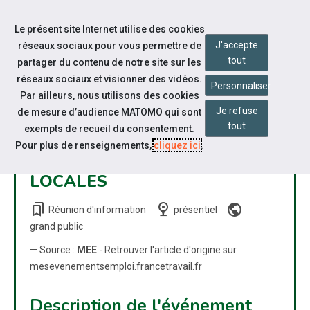
Accéder à notre page Linkedin
Aller à la navigation
Le présent site Internet utilise des cookies
Aller au contenu
J'accepte
réseaux sociaux pour vous permettre de
tout
partager du contenu de notre site sur les
réseaux sociaux et visionner des vidéos.
Personnaliser
Par ailleurs, nous utilisons des cookies
Je refuse
de mesure d’audience MATOMO qui sont
COACH EMPLOI: COACHING
tout
exempts de recueil du consentement.
COLLECTIF ET ENTRETIENS
Pour plus de renseignements,
cliquez ici
.
AVEC DES ENTREPRISES
LOCALES
bookmarks
nest_cam_indoor
public
Réunion d'information
présentiel
grand public
— Source :
MEE
- Retrouver l'article d'origine sur
mesevenementsemploi.francetravail.fr
Description de l'événement