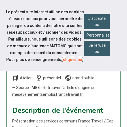
Accéder à notre page Linkedin
Aller à la navigation
Le présent site Internet utilise des cookies
Aller au contenu
J'accepte
réseaux sociaux pour vous permettre de
tout
partager du contenu de notre site sur les
réseaux sociaux et visionner des vidéos.
Personnaliser
Par ailleurs, nous utilisons des cookies
Je refuse
de mesure d’audience MATOMO qui sont
PRÉSENTATION DES
tout
exempts de recueil du consentement.
SERVICES FRANCE TRAVAIL /
Pour plus de renseignements,
cliquez ici
.
CAP EMPLOI
bookmarks
nest_cam_indoor
public
Atelier
présentiel
grand public
— Source :
MEE
- Retrouver l'article d'origine sur
mesevenementsemploi.francetravail.fr
Description de l'événement
Présentation des services communs France Travail / Cap