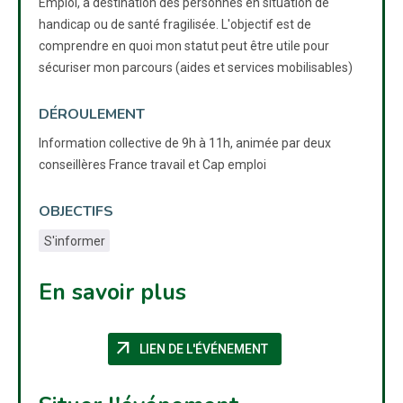
Emploi, à destination des personnes en situation de
handicap ou de santé fragilisée. L'objectif est de
comprendre en quoi mon statut peut être utile pour
sécuriser mon parcours (aides et services mobilisables)
DÉROULEMENT
Information collective de 9h à 11h, animée par deux
conseillères France travail et Cap emploi
OBJECTIFS
S'informer
En savoir plus
arrow_outward
(NOUVELLE FENÊTRE)
LIEN DE L'ÉVÉNEMENT