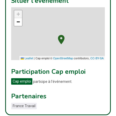
Situer l'événement
+
−
Leaflet
|
Cap emploi ©
OpenStreetMap
contributors,
CC-BY-SA
Participation Cap emploi
Cap emploi
participe à l'événement.
Partenaires
France Travail