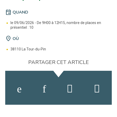
event
QUAND
le 09/06/2026 -
De 9H00 à 12H15, nombre de places en
présentiel : 10
location_on
OÙ
38110 La Tour-du-Pin
PARTAGER CET ARTICLE