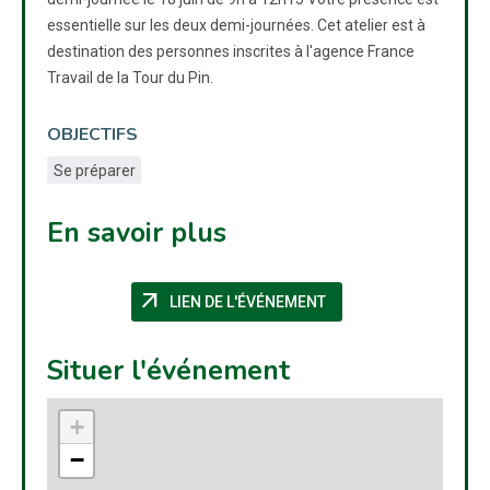
essentielle sur les deux demi-journées. Cet atelier est à
destination des personnes inscrites à l'agence France
Travail de la Tour du Pin.
OBJECTIFS
Se préparer
En savoir plus
arrow_outward
(NOUVELLE FENÊTRE)
LIEN DE L'ÉVÉNEMENT
Situer l'événement
+
−