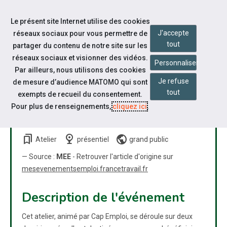
Accéder à notre page Linkedin
Aller à la navigation
Le présent site Internet utilise des cookies
Aller au contenu
J'accepte
réseaux sociaux pour vous permettre de
tout
partager du contenu de notre site sur les
réseaux sociaux et visionner des vidéos.
Personnaliser
Par ailleurs, nous utilisons des cookies
Je refuse
de mesure d’audience MATOMO qui sont
PARCOURS H: HANDICAP ET
tout
exempts de recueil du consentement.
EMPLOI, SE PRÉSENTER EN
Pour plus de renseignements,
cliquez ici
.
TOUTE CONFIANCE
bookmarks
nest_cam_indoor
public
Atelier
présentiel
grand public
— Source :
MEE
- Retrouver l'article d'origine sur
mesevenementsemploi.francetravail.fr
Description de l'événement
Cet atelier, animé par Cap Emploi, se déroule sur deux