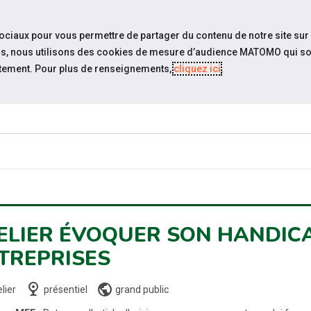
travel_explore
settings_accessibility
Sites du réseau
Acc
sociaux pour vous permettre de partager du contenu de notre site sur
eurs, nous utilisons des cookies de mesure d’audience MATOMO qui so
tement. Pour plus de renseignements,
cliquez ici
.
QUI SOMMES-
ACTUAL
NOUS ?
ELIER ÉVOQUER SON HANDICA
TREPRISES
nest_cam_indoor
public
lier
présentiel
grand public