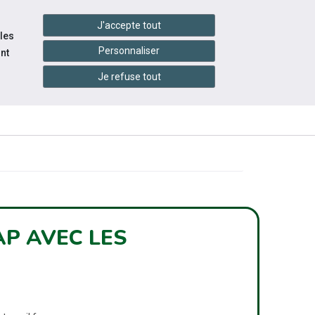
handshake
essibilité
Services en ligne
J'accepte tout
 les
Personnaliser
nt
Je refuse tout
INFOS
ITÉS
ÉVÉNEMENTS
PRATIQUES
P AVEC LES