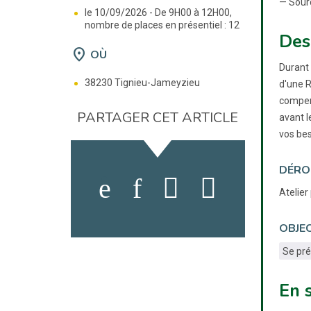
— Sour
le 10/09/2026 -
De 9H00 à 12H00,
nombre de places en présentiel : 12
Des
location_on
OÙ
Durant 
38230 Tignieu-Jameyzieu
d'une R
compens
PARTAGER CET ARTICLE
avant l
vos bes
DÉRO
Atelier
OBJEC
Se pr
En 