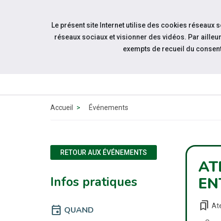
Accéder à notre page Linkedin
Aller à la navigation
Le présent site Internet utilise des cookies réseaux 
Aller au contenu
réseaux sociaux et visionner des vidéos. Par aill
exempts de recueil du consen
Accueil
Événements
RETOUR AUX ÉVÉNEMENTS
AT
Infos pratiques
EN
bookmarks
Ate
event
QUAND