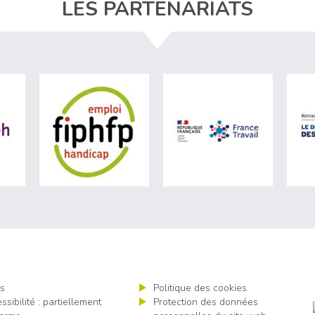
LES PARTENARIATS
ère du travail (nouvelle fenêtre)
visiter les site de Agefiph (nouvelle fenêtre)
visiter les site de Fiphfp (nouvelle fenêt
visiter les 
s
Politique des cookies
ssibilité : partiellement
Protection des données