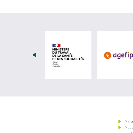
visiter les site de Minist
Aide
Acce