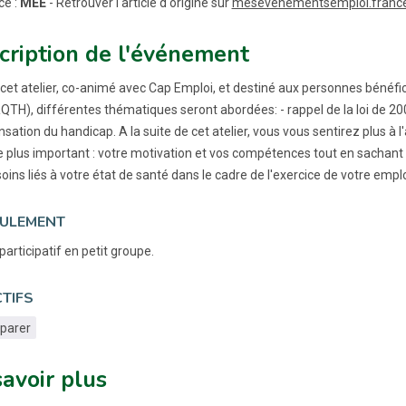
ce :
MEE
- Retrouver l'article d'origine sur
mesevenementsemploi.francet
cription de l'événement
cet atelier, co-animé avec Cap Emploi, et destiné aux personnes bénéfici
QTH), différentes thématiques seront abordées: - rappel de la loi de 200
ation du handicap. A la suite de cet atelier, vous vous sentirez plus à
e plus important : votre motivation et vos compétences tout en sacha
oins liés à votre état de santé dans le cadre de l'exercice de votre emplo
ULEMENT
 participatif en petit groupe.
TIFS
éparer
savoir plus