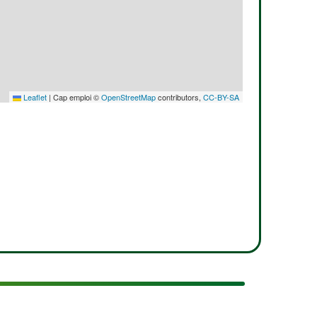
Leaflet
|
Cap emploi ©
OpenStreetMap
contributors,
CC-BY-SA