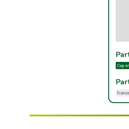
Par
Cap e
Par
France