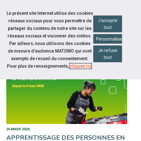
Accéder à notre page Linkedin
Aller à la navigation
Le présent site Internet utilise des cookies
Aller au contenu
J'accepte
réseaux sociaux pour vous permettre de
tout
partager du contenu de notre site sur les
réseaux sociaux et visionner des vidéos.
Personnaliser
Par ailleurs, nous utilisons des cookies
NOTRE ACTUALITÉ
Je refuse
de mesure d’audience MATOMO qui sont
tout
exempts de recueil du consentement.
Pour plus de renseignements,
cliquez ici
.
26 MARS 2026
APPRENTISSAGE DES PERSONNES EN