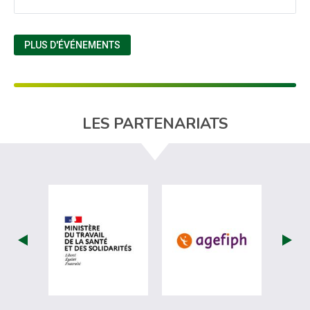
PLUS D'ÉVÉNEMENTS
LES PARTENARIATS
visiter les site de Ministère du travail (
visiter les si