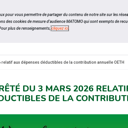
travel_explore
settings_accessibility
Sites du réseau
Acc
iaux pour vous permettre de partager du contenu de notre site sur les rése
ilisons des cookies de mesure d’audience MATOMO qui sont exempts de recue
our plus de renseignements,
cliquez ici
.
QUI SOMMES-
ACTUAL
NOUS ?
 relatif aux dépenses déductibles de la contribution annuelle OETH
RÊTÉ DU 3 MARS 2026 RELAT
DUCTIBLES DE LA CONTRIBUT